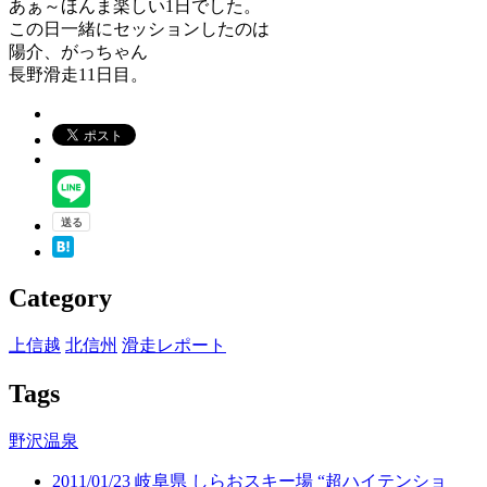
あぁ～ほんま楽しい1日でした。
この日一緒にセッションしたのは
陽介、がっちゃん
長野滑走11日目。
Category
上信越
北信州
滑走レポート
Tags
野沢温泉
2011/01/23 岐阜県 しらおスキー場 “超ハイテンショ