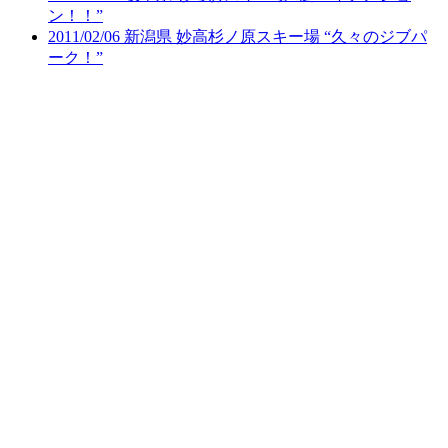
ン！！”
2011/02/06 新潟県 妙高杉ノ原スキー場 “久々のジブパ
ーク！”