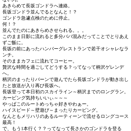
あきらめて長坂ゴンドラへ連絡。
長坂ゴンドラ並んでるとなんと！？
ゴンドラ急遽点検のために停止。
何！？
並んでたのにあきらめさせられる。。。
このまま日影に流れると多分ババ混みだってことでとりあえ
ずご飯に。
長坂の前にあったハンバーグレストランで若干オシャレなラ
ンチ。
そのままカフェに流れてコーヒー。
贅沢な時間を過ごしてどうする？ってなって柄沢ゲレンデ
へ。
柄沢のまったりバーンで遊んでたら長坂ゴンドラが動き出し
たと放送が入り再び長坂へ。
長坂登って本日初のスカイライン～柄沢までのロングラン。
カービング気持ちいいぃ～～～
やっぱこのルートめっちゃ好きやわぁー。
ハイスピード～壁遊び～まったりカービング。
なんともメリハリのあるルーティーンで流せるロングコース
最高！
で、もう1本行く？？ってなって長さかのゴンドラを登る