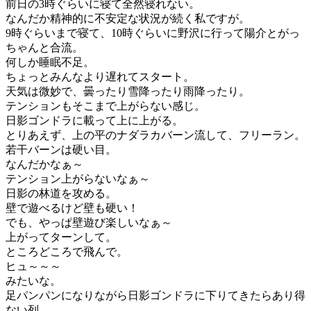
前日の3時ぐらいに寝て全然寝れない。
なんだか精神的に不安定な状況が続く私ですが。
9時ぐらいまで寝て、10時ぐらいに野沢に行って陽介とがっ
ちゃんと合流。
何しか睡眠不足。
ちょっとみんなより遅れてスタート。
天気は微妙で、曇ったり雪降ったり雨降ったり。
テンションもそこまで上がらない感じ。
日影ゴンドラに載って上に上がる。
とりあえず、上の平のナダラカバーン流して、フリーラン。
若干バーンは硬い目。
なんだかなぁ～
テンション上がらないなぁ～
日影の林道を攻める。
壁で遊べるけど壁も硬い！
でも、やっぱ壁遊び楽しいなぁ～
上がってターンして。
ところどころで飛んで。
ヒュ～～～
みたいな。
足パンパンになりながら日影ゴンドラに下りてきたらあり得
ない列。