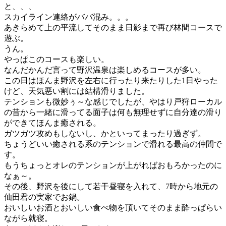
と、、、
スカイライン連絡がババ混み。。。
あきらめて上の平流してそのまま日影まで再び林間コースで
遊ぶ。
うん。
やっぱこのコースも楽しい。
なんだかんだ言って野沢温泉は楽しめるコースが多い。
この日はほんま野沢を左右に行ったり来たりした1日やった
けど、天気悪い割には結構滑りました。
テンションも微妙ぅ～な感じでしたが、やはり戸狩ローカル
の昔から一緒に滑ってる面子は何も無理せずに自分達の滑り
ができてほんま癒される。
ガツガツ攻めもしないし、かといってまったり過ぎず。
ちょうどいい癒される系のテンションで滑れる最高の仲間で
す。
もうちょっとオレのテンションが上がればおもろかったのに
なぁ～。
その後、野沢を後にして若干昼寝を入れて、7時から地元の
仙田君の実家でお鍋。
おいしいお酒とおいしい食べ物を頂いてそのまま酔っぱらい
ながら就寝。