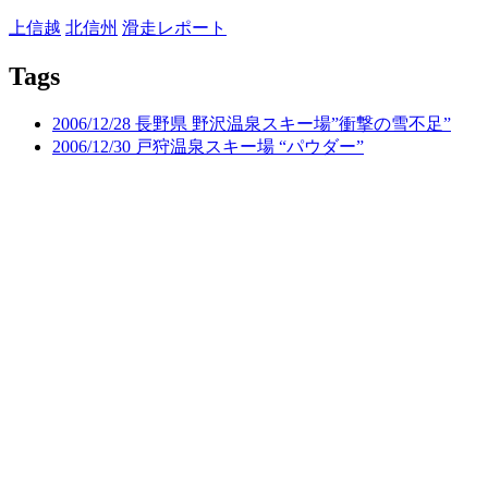
上信越
北信州
滑走レポート
Tags
2006/12/28 長野県 野沢温泉スキー場”衝撃の雪不足”
2006/12/30 戸狩温泉スキー場 “パウダー”