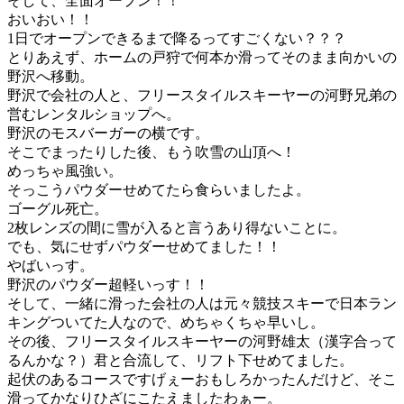
そして、全面オープン！！
おいおい！！
1日でオープンできるまで降るってすごくない？？？
とりあえず、ホームの戸狩で何本か滑ってそのまま向かいの
野沢へ移動。
野沢で会社の人と、フリースタイルスキーヤーの河野兄弟の
営むレンタルショップへ。
野沢のモスバーガーの横です。
そこでまったりした後、もう吹雪の山頂へ！
めっちゃ風強い。
そっこうパウダーせめてたら食らいましたよ。
ゴーグル死亡。
2枚レンズの間に雪が入ると言うあり得ないことに。
でも、気にせずパウダーせめてました！！
やばいっす。
野沢のパウダー超軽いっす！！
そして、一緒に滑った会社の人は元々競技スキーで日本ラン
キングついてた人なので、めちゃくちゃ早いし。
その後、フリースタイルスキーヤーの河野雄太（漢字合って
るんかな？）君と合流して、リフト下せめてました。
起伏のあるコースですげぇーおもしろかったんだけど、そこ
滑ってかなりひざにこたえましたわぁー。