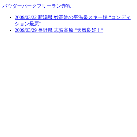
パウダー
パーク
フリーラン
赤観
2009/03/22 新潟県 妙高池の平温泉スキー場 “コンディ
ション最悪”
2009/03/29 長野県 志賀高原 “天気良好！”