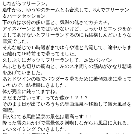
しながらフリーラン。
途中から、ゆうやのチームとも合流して、8人でフリーラン
＆パークセッション。
下の方は水分の多い雪と、気温の低さでカチカチ。
アイスバーンとまではいかないけど、しっかりとエッジをか
ましてあげないとフリーランするのにも結構しんどいような
雪質でした。
そんな感じで15時過ぎまでゆうや達と合流して、途中からま
た離れて16時前まで滑ってました。
久しぶりにガッツリフリーランして、足はパンパン。
右ふともも辺りの筋肉と、左のスネ周りの筋肉がかなり悲鳴
をあげていました。
あとドツインの板でパウダーを滑るために後傾気味に滑って
いたので、結構腰にきました。
体が完全に鈍ってますね。
まだまだ甘いっす。ってか歳か！？！？
そのまま日が出ているうちの馬曲温泉へ移動して露天風呂を
満喫。
日が出てる馬曲温泉の景色は最高っす！！
降った雪のおかげで雪景色を満喫しながらお風呂に入れる。
いいタイミングでいきました。