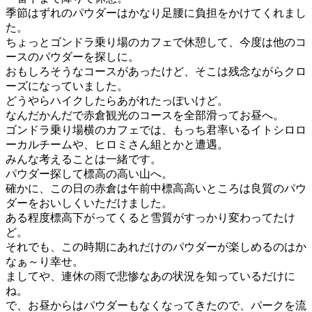
季節はずれのパウダーはかなり足腰に負担をかけてくれまし
た。
ちょっとゴンドラ乗り場のカフェで休憩して、今度は他のコ
ースのパウダーを探しに。
おもしろそうなコースがあったけど、そこは残念ながらクロ
ーズになっていました。
どうやらハイクしたらあがれたっぽいけど。
なんだかんだで赤倉観光のコースを全部滑ってお昼へ。
ゴンドラ乗り場横のカフェでは、もっち君率いるイトシロロ
ーカルチームや、ヒロミさん組とかと遭遇。
みんな考えることは一緒です。
パウダー探して標高の高い山へ。
確かに、この日の赤倉は午前中標高高いところは良質のパウ
ダーをおいしくいただけました。
ある程度標高下がってくると雪質がすっかり変わってたけ
ど。
それでも、この時期にあれだけのパウダーが楽しめるのはか
なぁ～り幸せ。
ましてや、連休の雨で悲惨なあの状況を知っているだけに
ね。
で、お昼からはパウダーもなくなってきたので、パークを流