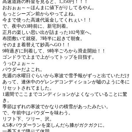
高速道路の料金を見ると、1,350円！！！
おおぉぉ～～ほんまに値下がりしてるやん。
もっとシーズン前からやってよね。
今まで使った高速代返金してくれぇい！！
で、夜中の3時前に、新宅到着。
正月の楽しい思い出が詰まった102号室へ。
布団敷いて就寝。7時半に起きて朝食。
そのまま着替えて妙高へGO！！
9時過ぎに到着して、9時半ごろから滑走開始！！
ゴンドラで上まで上がってトップを目指す。
うっひょぉ～～
パウダーだよこれ。
先週の水曜日ぐらいから寒波で雪予報がずっと出ていただけ
あって、連休中のゲレンデコンディションが嘘のように冬に
リセットされてました。
1週間でここまでコンディションがよくなっていることに驚
き。
季節はずれの寒波でかなりの積雪があったみたい。
で、午前中はパウダーを味わう。
リフト下、ツリー、沢。
4,5本パウダーランを楽しんだら膝がガクガクに。
一番下まで降りて休憩。