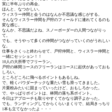
実に半年ぶりの再会。
ほんと、なつかしい。
ウィスラー仲間と会うのはなんか不思議な感じがする。
そんなウィスラー仲間を戸狩のフィールドに連れてくるのも
変な感じ。
なんか、不思議だよね、スノーボーダーの人間つながりっ
て。
でも、そうやって多くの仲間がつながっていくのがうれしい
な。
仕事をさくっと終わらせて、戸狩仲間と、ウィスラー仲間と
一緒にセッション！！
10人の大所帯でフリーラン。
戸狩の林間コースのフリーランはコースに起伏があっておも
しろい。
ところどころに飛べるポイントもあるしね。
で、軽くパウダーチックな重たい雪も滑ってきました。
片栗粉みたいに固まっていったけど、おもしろかった。
で、やっぱりポイントは、林間の落ち系ポイント。
今日はアプローチも取りやすくてかなり調子よかった。
でも、ランディングしてからくらいまくりで、結局きっちり
1本も立てなかったよ・・・