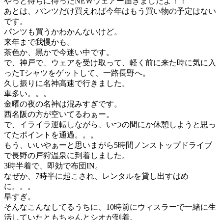
やっと待ちに待ったNEWウェアー届きましたよ！！
あとは、パンツだけ買えれば今年はもう買い物の予定はない
です。
パンツも買うかわかんないけど。
来年まで我慢かも。
茶色か、黒かで今迷い中です。
で、神戸で、ウェアを受け取って、軽く前に来た時に気に入
ったTシャツをゲットして、一路長野へ。
久し振りに名神高速で行きました。
車多い。。。
金曜の夜の名神は混みすぎです。
西名阪の方が空いてるわぁー。
で、イライラ運転しながら、いつの間にか休憩しようと思っ
てたポイントを通過。。。
もう、いいやぁーと思いまがら5時間ノンストップドライブ
で長野の戸狩温泉に到着しました。
3時半着で、即効で布団IN。
なぜか、7時半に起こされ、レンタルを貸し出すはめ
に。。。
早すぎ。
そんなこんなしてるうちに、10時前にウィスラーで一緒に生
活していたともちゃんとシオが到着。