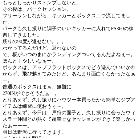
もっとしっかりストンプしないと。
その後は、パークセッション。
フリーランしながら、キッカーとボックス二つ流してまし
た。
パークも久し振りに調子のいいキッカーに入れてFS360の練
習してきました。
残りの90度が返せない。。。
わかってるんだけど、返れないの。
で、板がいつのまにかランディングついてるんだよねぇー。
ほんとくやしいなぁー。
ボックスは、アップフラットボックスでどう遊んでいいかわ
からず、飛び越えてみたけど、あんまり面白くなかったなぁ
ー。
普通のボックスはまぁ、無難に。
270INができそうだぁー。
とりあえず、久し振りにハウツー本買ったから簡単なジブア
イテムは練習に使おうぅ～。
とりあえず、今日は、戸狩の面子と、久し振りに会ったウィ
スラー仲間との熱くて超幸せなセッションができて楽しかっ
たぁーーー。
明日は野沢に行ってきます。