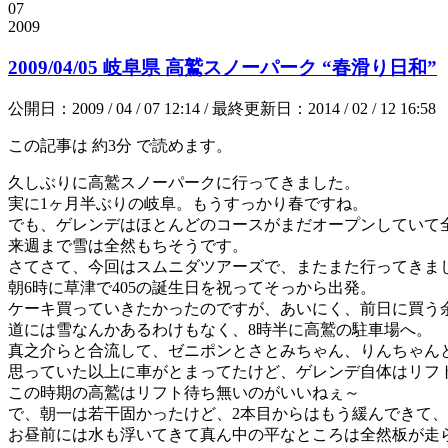
07
2009
2009/04/05 岐阜県 高鷲スノーパーク “春滑り日和”
公開日：2009 / 04 / 07 12:14 / 最終更新日：2014 / 02 / 12 16:58
この記事は
約3分
で読めます。
久しぶりに高鷲スノーパークに行ってきました。
実に1ヶ月半ぶりの岐阜。もうすっかり春ですね。
でも、ゲレンデはほとんどのコースがまだオープンしていて
来週まで雪は全然もちそうです。
さてさて、今回はスムニダツアーズで、またまた行ってきま
朝6時に草津で405の誕生日を祝ってそっから出発。
ケーキ買っていきたかったのですが、あいにく、前日に買う
道には雪なんかあるわけもなく、8時半に高鷲の駐車場へ。
真之介らと合流して、ゼニポンとさとみちゃん、りんちゃん
思っていた以上に車がとまってたけど、ゲレンデ自体はリフ
この時期の高鷲はリフト待ち無いのがいいねぇ～
で、朝一は若干固かったけど、2本目からはもう緩んできて
お昼前には水も浮いてきて真ん中の平なところは全然板が走