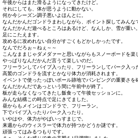
午後からはまた滑るようになってきたけど。
それにしても、体が思うように動かない。
何か今シーズン調子悪いよほんとに。
なんだかんだゴンドラまわしながら、ポイント探してみんな
なんだかんだ遊べるところはあるけど、なんしか、雪が重い
足にこたえます。
攻めるに攻めれない自分がすごくもどかしかったです。
なんでだろぉ～ねぇ～～
こんなままじゃダメダァーと思いながらもスノーボードを楽
やっぱりなんだかんだ言うて楽しいのだ。
フリーランしてパイプ入ったり、フリーランしてパーク入っ
高鷲のゴンドラを流すとかなり体力が消耗されます。
イベントで使ったっぽいボール跡地でパンピングの重要さを
なんだかんだであっという間に午前中が終了。
板が走らなくなってきたし飯食って午後セッションに。
みんな結構この時点で足にきてました。
昼からもメインはゴンドラで、フリーラン。
下でパイプ入ったりパーク入ったり。
いやはや、体力がやばいっすまじで。
来週からのウィスラーで体力が持つかどうか謎です。
頑張ってはみるつもりです。