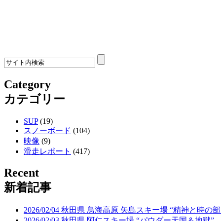
Category
カテゴリー
SUP
(19)
スノーボード
(104)
映像
(9)
滑走レポート
(417)
Recent
新着記事
2026/02/04 秋田県 鳥海高原 矢島スキー場 “精神と時の部
2026/02/03 秋田県 阿仁スキー場 “パウダー天国＆地獄”