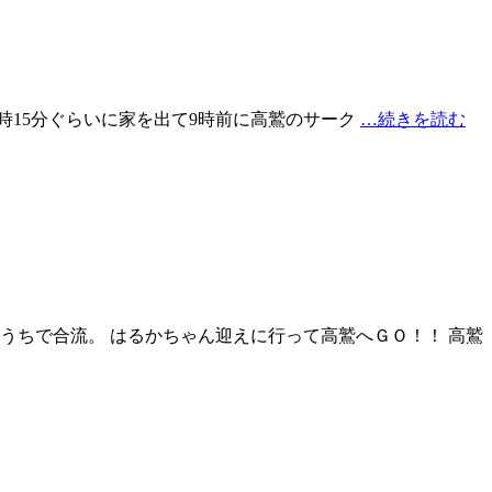
。 5時15分ぐらいに家を出て9時前に高鷲のサーク
…続きを読む
とうちで合流。 はるかちゃん迎えに行って高鷲へＧＯ！！ 高鷲