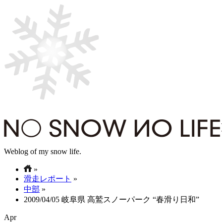
Weblog of my snow life.
»
滑走レポート
»
中部
»
2009/04/05 岐阜県 高鷲スノーパーク “春滑り日和”
Apr