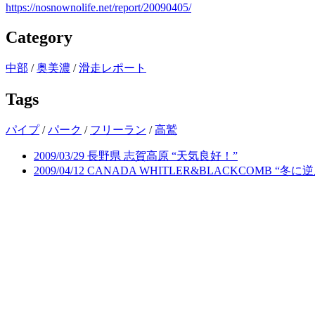
https://nosnownolife.net/report/20090405/
Category
中部
/
奥美濃
/
滑走レポート
Tags
パイプ
/
パーク
/
フリーラン
/
高鷲
2009/03/29 長野県 志賀高原 “天気良好！”
2009/04/12 CANADA WHITLER&BLACKCOMB “冬に