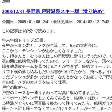
2009
2008/12/31 長野県 戸狩温泉スキー場 “滑り納め”
公開日：2009 / 01 / 06 12:41 / 最終更新日：2014 / 02 / 12 17:42
この記事は
約2分
で読めます。
年末年始トリップ2日目。
夜中からヨシ君と、メグが合流して、6人の大所帯に。
ここから、テンションがおかしくなりました。
ちぃ姉さんと、むっさんはこの日野沢に滑りに行ったので、
夜の間に結構雪が降ってたので、フリーランしながら、飛べ
陽介他居候チームを見つけることができず、終始フリーラン
リフト横の落ち込みもだいぶ雪がついてたから、飛べるよう
まだブッシュが多かったけど、なんとかなってお昼まで戸狩
その後、メグのカメラを借りて仕事。
戸狩の取材へ。
戸狩のコースを一通りまわって写真に収めてきました。
マイホームゲレンデもよくみてみると、結構いっぱいコース
15時過ぎぐらいに写真撮り終わって降りてみたら、結構ガリ
帰ったら誰も帰ってなくて1人だけサクッと上がってしまっ