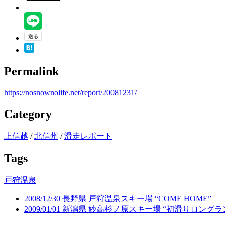
Permalink
https://nosnownolife.net/report/20081231/
Category
上信越
/
北信州
/
滑走レポート
Tags
戸狩温泉
2008/12/30 長野県 戸狩温泉スキー場 “COME HOME”
2009/01/01 新潟県 妙高杉ノ原スキー場 “初滑りロングラ