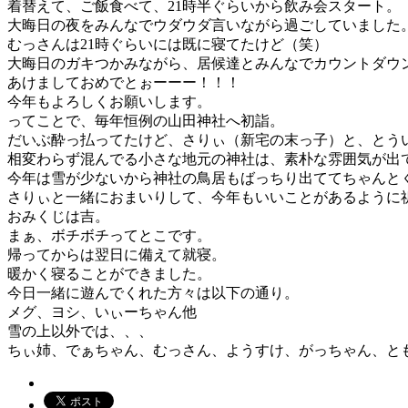
着替えて、ご飯食べて、21時半ぐらいから飲み会スタート。
大晦日の夜をみんなでウダウダ言いながら過ごしていました
むっさんは21時ぐらいには既に寝てたけど（笑）
大晦日のガキつかみながら、居候達とみんなでカウントダウ
あけましておめでとぉーーー！！！
今年もよろしくお願いします。
ってことで、毎年恒例の山田神社へ初詣。
だいぶ酔っ払ってたけど、さりぃ（新宅の末っ子）と、とう
相変わらず混んでる小さな地元の神社は、素朴な雰囲気が出
今年は雪が少ないから神社の鳥居もばっちり出ててちゃんと
さりぃと一緒におまいりして、今年もいいことがあるように
おみくじは吉。
まぁ、ボチボチってとこです。
帰ってからは翌日に備えて就寝。
暖かく寝ることができました。
今日一緒に遊んでくれた方々は以下の通り。
メグ、ヨシ、いぃーちゃん他
雪の上以外では、、、
ちぃ姉、でぁちゃん、むっさん、ようすけ、がっちゃん、と