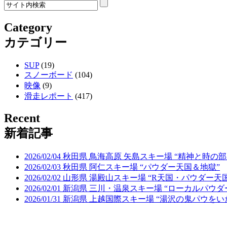
Category
カテゴリー
SUP
(19)
スノーボード
(104)
映像
(9)
滑走レポート
(417)
Recent
新着記事
2026/02/04 秋田県 鳥海高原 矢島スキー場 “精神と時の部
2026/02/03 秋田県 阿仁スキー場 “パウダー天国＆地獄”
2026/02/02 山形県 湯殿山スキー場 “R天国・パウダー天
2026/02/01 新潟県 三川・温泉スキー場 “ローカルパウ
2026/01/31 新潟県 上越国際スキー場 “湯沢の鬼パウを