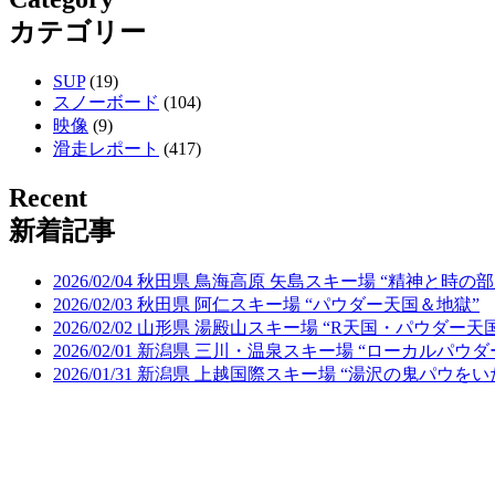
カテゴリー
SUP
(19)
スノーボード
(104)
映像
(9)
滑走レポート
(417)
Recent
新着記事
2026/02/04 秋田県 鳥海高原 矢島スキー場 “精神と時の部
2026/02/03 秋田県 阿仁スキー場 “パウダー天国＆地獄”
2026/02/02 山形県 湯殿山スキー場 “R天国・パウダー天
2026/02/01 新潟県 三川・温泉スキー場 “ローカルパウ
2026/01/31 新潟県 上越国際スキー場 “湯沢の鬼パウを