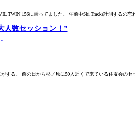
L TWIN 156に乗ってました。 午前中Ski Tracks計測す
場 “大人数セッション！”
気がする。 前の日から杉ノ原に50人近くで来ている住友会のセ