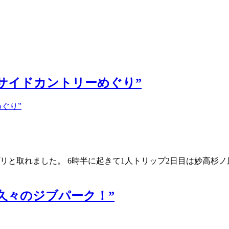
場 “サイドカントリーめぐり”
リと取れました。 6時半に起きて1人トリップ2日目は妙高杉ノ
場 “久々のジブパーク！”