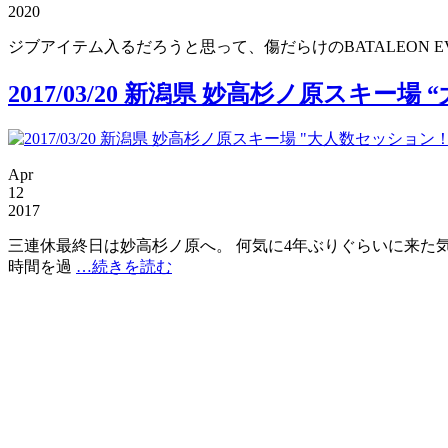
2020
ジブアイテム入るだろうと思って、傷だらけのBATALEON EVI
2017/03/20 新潟県 妙高杉ノ原スキー
Apr
12
2017
三連休最終日は妙高杉ノ原へ。 何気に4年ぶりぐらいに来た
時間を過
…続きを読む