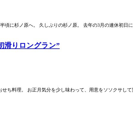
時半頃に杉ノ原へ。 久しぶりの杉ノ原。 去年の3月の連休初日
 “初滑りロングラン”
せち料理。 お正月気分を少し味わって、用意をソソクサして