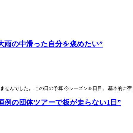
ー場 ”大雨の中滑った自分を褒めたい”
積んでいきませんでした。 この日の予算 今シーズン38日目。 基本
ー場 ”恒例の団体ツアーで板が走らない1日”