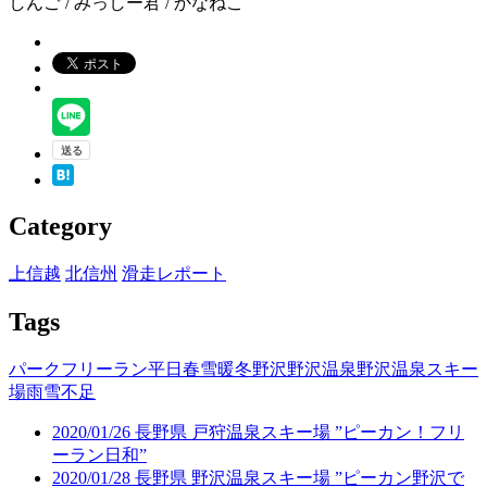
しんご / みっしー君 / かなねこ
Category
上信越
北信州
滑走レポート
Tags
パーク
フリーラン
平日
春雪
暖冬
野沢
野沢温泉
野沢温泉スキー
場
雨
雪不足
2020/01/26 長野県 戸狩温泉スキー場 ”ピーカン！フリ
ーラン日和”
2020/01/28 長野県 野沢温泉スキー場 ”ピーカン野沢で