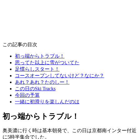
この記事の目次
初っ端からトラブル！
思ってた以上に雪がついてた
足慣らしスタート！
コースオープンしてないけど？なにか？
あれ？あれ？たのしー！
この日のSki Tracks
今回の予算
一緒に初滑りを楽しんだのは
初っ端からトラブル！
奥美濃に行く時は基本朝発で、この日は京都南インター付近
に5時半集合でした。