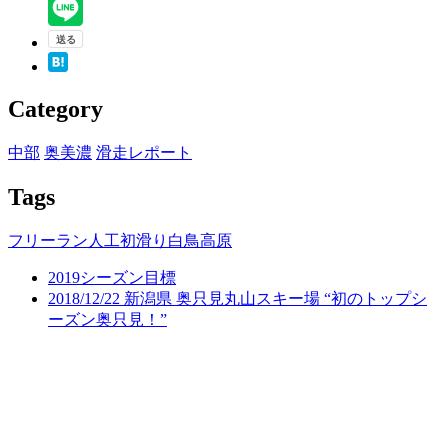
Category
中部
奥美濃
滑走レポート
Tags
フリーラン
人工
初滑り
白鳥高原
2019シーズン目標
2018/12/22 新潟県 奥只見丸山スキー場 “初のトップシ
ーズン奥只見！”