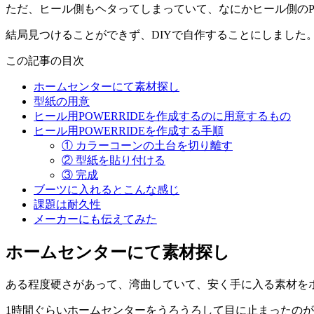
ただ、ヒール側もヘタってしまっていて、なにかヒール側のPO
結局見つけることができず、DIYで自作することにしました
この記事の目次
ホームセンターにて素材探し
型紙の用意
ヒール用POWERRIDEを作成するのに用意するもの
ヒール用POWERRIDEを作成する手順
① カラーコーンの土台を切り離す
② 型紙を貼り付ける
③ 完成
ブーツに入れるとこんな感じ
課題は耐久性
メーカーにも伝えてみた
ホームセンターにて素材探し
ある程度硬さがあって、湾曲していて、安く手に入る素材を
1時間ぐらいホームセンターをうろうろして目に止まったの