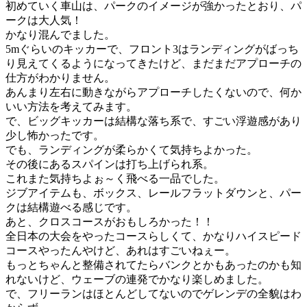
初めていく車山は、パークのイメージが強かったとおり、パ
ークは大人気！
かなり混んでました。
5mぐらいのキッカーで、フロント3はランディングがばっち
り見えてくるようになってきたけど、まだまだアプローチの
仕方がわかりません。
あんまり左右に動きながらアプローチしたくないので、何か
いい方法を考えてみます。
で、ビッグキッカーは結構な落ち系で、すごい浮遊感があり
少し怖かったです。
でも、ランディングが柔らかくて気持ちよかった。
その後にあるスパインは打ち上げられ系。
これまた気持ちよぉ～く飛べる一品でした。
ジブアイテムも、ボックス、レールフラットダウンと、パー
クは結構遊べる感じです。
あと、クロスコースがおもしろかった！！
全日本の大会をやったコースらしくて、かなりハイスピード
コースやったんやけど、あれはすごいねぇー。
もっとちゃんと整備されてたらバンクとかもあったのかも知
れないけど、ウェーブの連発でかなり楽しめました。
で、フリーランはほとんどしてないのでゲレンデの全貌はわ