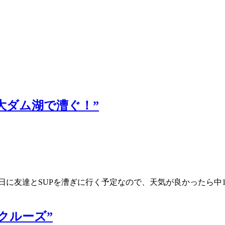
の巨大ダム湖で漕ぐ！”
1日に友達とSUPを漕ぎに行く予定なので、天気が良かったら中
ークルーズ”