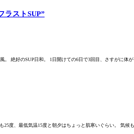
オフラストSUP”
微風。 絶好のSUP日和。 1日開けての6日で3回目、さすがに
温も25度、最低気温15度と朝夕はちょっと肌寒いぐらい。 気