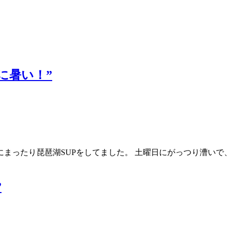
のに暑い！”
まったり琵琶湖SUPをしてました。 土曜日にがっつり漕いで
”