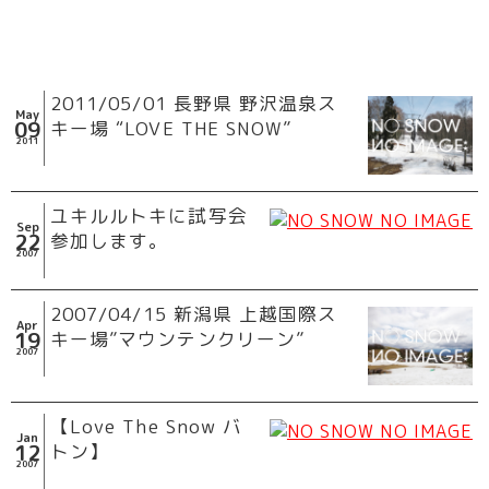
2011/05/01 長野県 野沢温泉ス
May
09
キー場 “LOVE THE SNOW”
2011
ユキルルトキに試写会
Sep
22
参加します。
2007
2007/04/15 新潟県 上越国際ス
Apr
19
キー場”マウンテンクリーン”
2007
【Love The Snow バ
Jan
12
トン】
2007