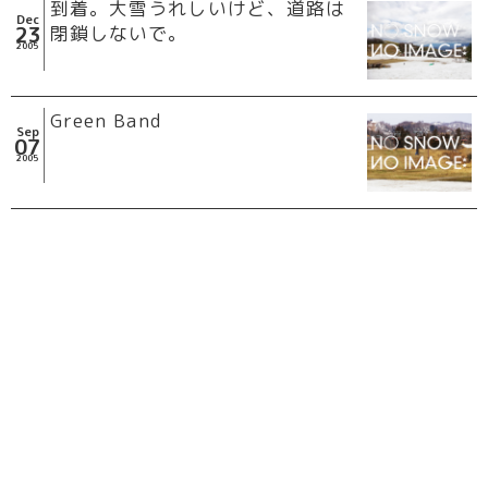
到着。大雪うれしいけど、道路は
Dec
23
閉鎖しないで。
2005
Green Band
Sep
07
2005