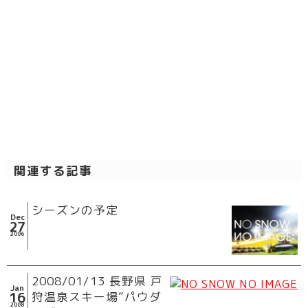
関連する記事
シーズンの予定
Dec
27
2006
2008/01/13 長野県 戸
Jan
16
狩温泉スキー場”パウダ
2008