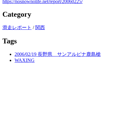
https://nosnownolife.net/report/20060225/
Category
滑走レポート
/
関西
Tags
2006/02/19 長野県 サンアルピナ鹿島槍
WAXING