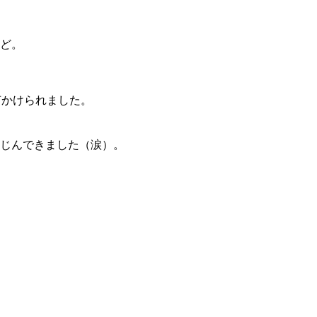
けど。
声かけられました。
にじんできました（涙）。