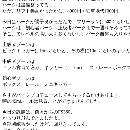
パークは設備整ってるし。
ただ、リフト券高かったかな。4000円＋駐車場代1000円。
今日はパークが調子良かったんで、フリーランは5本ぐらい
パークは、初心者パーク～上級者パークまで一通りそろって
そこまでレベルの高い人も多くないし、パーク自体も入りや
上級者ゾーンは
ビッグキッカーは15mぐらいと、その横に10mぐらいのキ
中級者ゾーンは
ドラム官当て込み、キッカー（5，6m）、ストレートボック
初心者ゾーンは
ボックス、レール、ミニキッカー
さすがパークプロデュースしてもらってるだけあります。
噂の45mレールは見ることができませんでした。
今日の課題は、前々からのFS360。
がっつり飛んできましたよ。
今期初練習やったけど、回りきってます。