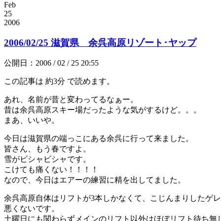
Feb
25
2006
2006/02/25 滋賀県 余呉高原リゾート･ヤップ
公開日：2006 / 02 / 25 20:55
この記事は
約3分
で読めます。
あれ、名前が昔と変わってるなぁー。
昔は余呉高原スキー場だったような気がするけど。。。
まあ、いいや。
今日は滋賀県の端っこにある余呉に行って来ました。
皆さん、もう春ですよ。
雪がビシャビシャです。
こけても痛くない！！！！
なので、今日はエアーの練習に精を出してました。
余呉高原自体はリフトが3本しかなくて、こじんまりしたゲ
悪くないです。
土曜日にも関わらずメインのリフト以外はほぼリフト待ち無