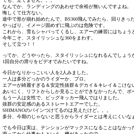
でも、立てません。。。
なんでか、ランディングのあわせで余裕が無いんですよね。
悔しくて仕方ない。
途中で形が崩れ始めたんで、BS360飛んでみたら、回りきっ
やっぱり、イメージ固めずに飛ぶのは危険です。
これから、雪もシャバってくるし、エアーの練習にはちょう
今年こそ、スタイリッシュな360をまわす。
そして立つ！！
ってか、どうやったら、スタイリッシュになれるんでしょう
1回自分の滑りをビデオでみたいですね。
今日かなりかっこいい人を2人みました。
一人は多分どっかのライダーか、プロ。
エアーが綺麗すぎる＆安定性抜群＆デカイ＆キレイ＆こけな
あいにく、リフトからしか見ることができなかったんで、ボ
もう一人は女性で、ビッグキッカー飛んではりました。
抜群の安定感のあるストレートエアーでした。
SHIMANOのバインつけてるのは見えたけど。。。
多分、今期のじゃないと思うからライダーとは考えにくいな
でも今日は実は、テンションがマックスになることはなかっ
滑ってから仕事かもという、柵があったので。