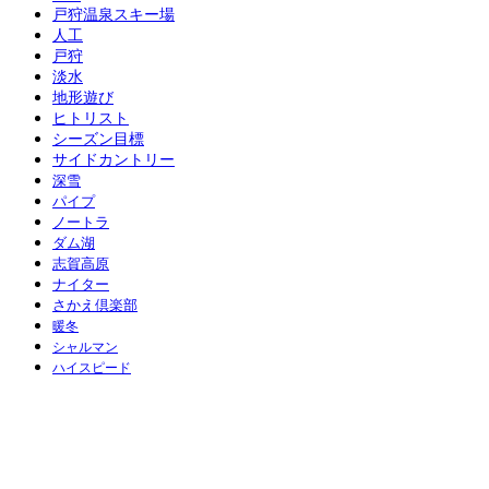
戸狩温泉スキー場
人工
戸狩
淡水
地形遊び
ヒトリスト
シーズン目標
サイドカントリー
深雪
パイプ
ノートラ
ダム湖
志賀高原
ナイター
さかえ倶楽部
暖冬
シャルマン
ハイスピード