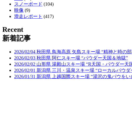
スノーボード
(104)
映像
(9)
滑走レポート
(417)
Recent
新着記事
2026/02/04 秋田県 鳥海高原 矢島スキー場 “精神と時の部
2026/02/03 秋田県 阿仁スキー場 “パウダー天国＆地獄”
2026/02/02 山形県 湯殿山スキー場 “R天国・パウダー天
2026/02/01 新潟県 三川・温泉スキー場 “ローカルパウ
2026/01/31 新潟県 上越国際スキー場 “湯沢の鬼パウを