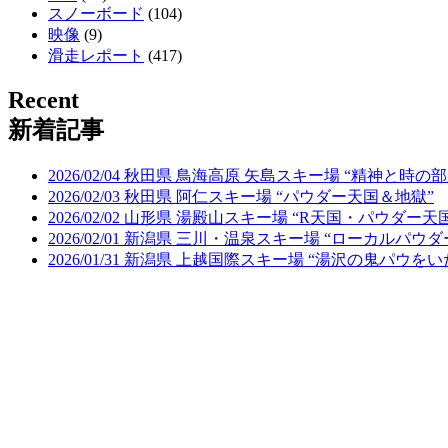
スノーボード
(104)
映像
(9)
滑走レポート
(417)
Recent
新着記事
2026/02/04 秋田県 鳥海高原 矢島スキー場 “精神と時の部
2026/02/03 秋田県 阿仁スキー場 “パウダー天国＆地獄”
2026/02/02 山形県 湯殿山スキー場 “R天国・パウダー天
2026/02/01 新潟県 三川・温泉スキー場 “ローカルパウ
2026/01/31 新潟県 上越国際スキー場 “湯沢の鬼パウを