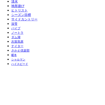
淡水
地形遊び
ヒトリスト
シーズン目標
サイドカントリー
深雪
パイプ
ノートラ
ダム湖
志賀高原
ナイター
さかえ倶楽部
暖冬
シャルマン
ハイスピード