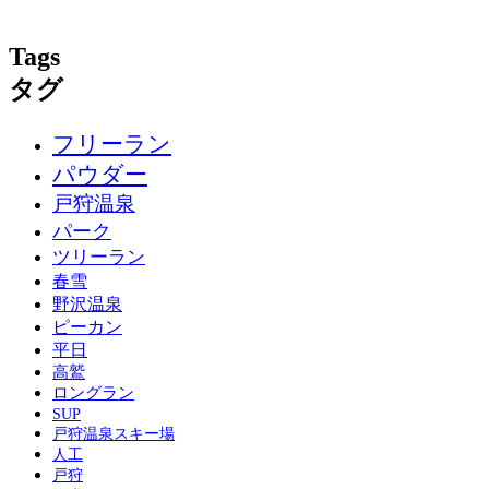
Tags
タグ
フリーラン
パウダー
戸狩温泉
パーク
ツリーラン
春雪
野沢温泉
ピーカン
平日
高鷲
ロングラン
SUP
戸狩温泉スキー場
人工
戸狩