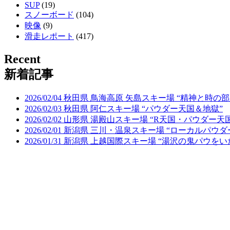
SUP
(19)
スノーボード
(104)
映像
(9)
滑走レポート
(417)
Recent
新着記事
2026/02/04 秋田県 鳥海高原 矢島スキー場 “精神と時の部
2026/02/03 秋田県 阿仁スキー場 “パウダー天国＆地獄”
2026/02/02 山形県 湯殿山スキー場 “R天国・パウダー天
2026/02/01 新潟県 三川・温泉スキー場 “ローカルパウ
2026/01/31 新潟県 上越国際スキー場 “湯沢の鬼パウを