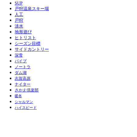
SUP
戸狩温泉スキー場
人工
戸狩
淡水
地形遊び
ヒトリスト
シーズン目標
サイドカントリー
深雪
パイプ
ノートラ
ダム湖
志賀高原
ナイター
さかえ倶楽部
暖冬
シャルマン
ハイスピード