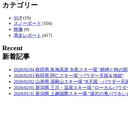
カテゴリー
SUP
(19)
スノーボード
(104)
映像
(9)
滑走レポート
(417)
Recent
新着記事
2026/02/04 秋田県 鳥海高原 矢島スキー場 “精神と時の部
2026/02/03 秋田県 阿仁スキー場 “パウダー天国＆地獄”
2026/02/02 山形県 湯殿山スキー場 “R天国・パウダー天
2026/02/01 新潟県 三川・温泉スキー場 “ローカルパウ
2026/01/31 新潟県 上越国際スキー場 “湯沢の鬼パウを