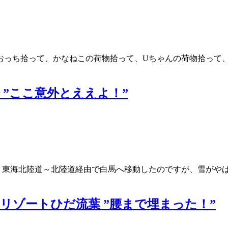
っち拾って、かなねこの荷物拾って、Uちゃんの荷物拾って、と
ー場 ”ここ意外とええよ！”
 東海北陸道～北陸道経由で白馬へ移動したのですが、雪がや
ル緑風リゾートひだ流葉 ”腰まで埋まった！”