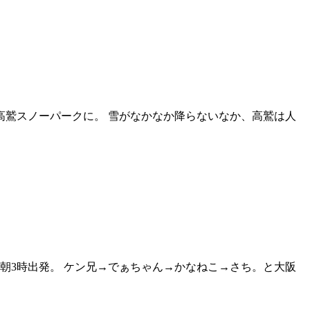
高鷲スノーパークに。 雪がなかなか降らないなか、高鷲は人
朝3時出発。 ケン兄→でぁちゃん→かなねこ→さち。と大阪