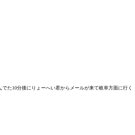
でた10分後にりょーへい君からメールが来て岐阜方面に行く