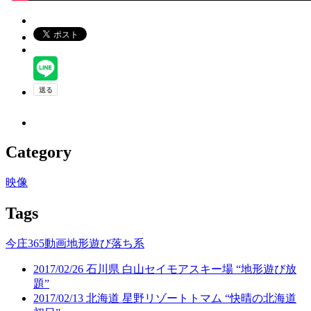
Category
映像
Tags
今庄365
動画
地形遊び
落ち系
2017/02/26 石川県 白山セイモアスキー場 “地形遊び放
題”
2017/02/13 北海道 星野リゾートトマム “快晴の北海道