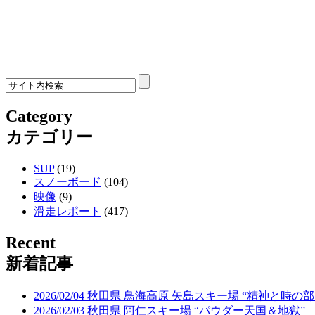
Category
カテゴリー
SUP
(19)
スノーボード
(104)
映像
(9)
滑走レポート
(417)
Recent
新着記事
2026/02/04 秋田県 鳥海高原 矢島スキー場 “精神と時の部
2026/02/03 秋田県 阿仁スキー場 “パウダー天国＆地獄”