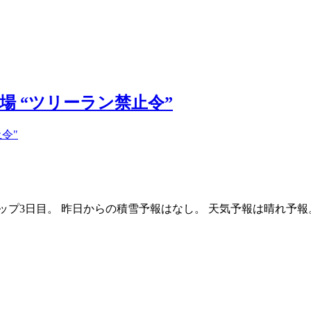
キー場 “ツリーラン禁止令”
リップ3日目。 昨日からの積雪予報はなし。 天気予報は晴れ予報