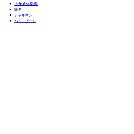
さかえ倶楽部
暖冬
シャルマン
ハイスピード