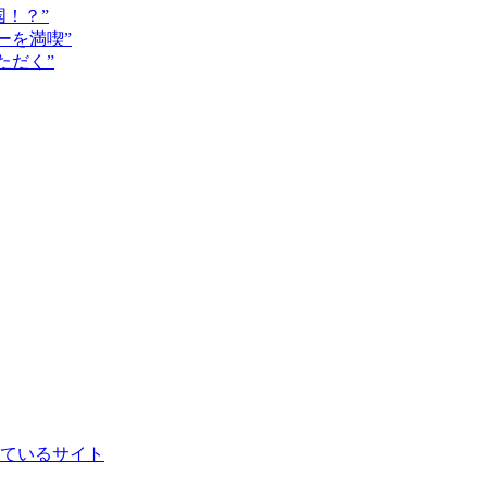
国！？”
ダーを満喫”
いただく”
ているサイト