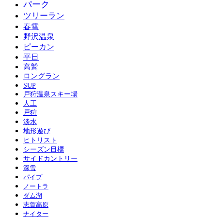
パーク
ツリーラン
春雪
野沢温泉
ピーカン
平日
高鷲
ロングラン
SUP
戸狩温泉スキー場
人工
戸狩
淡水
地形遊び
ヒトリスト
シーズン目標
サイドカントリー
深雪
パイプ
ノートラ
ダム湖
志賀高原
ナイター