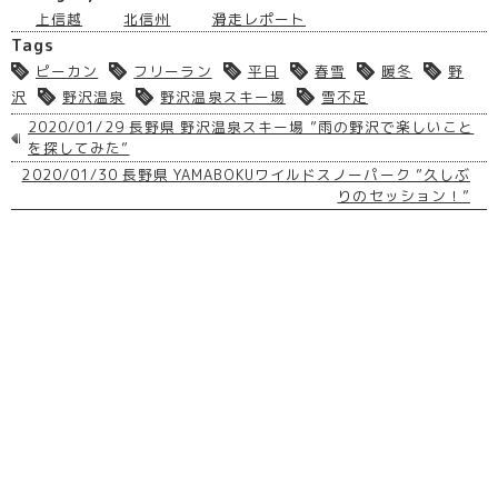
上信越
北信州
滑走レポート
Tags
ピーカン
フリーラン
平日
春雪
暖冬
野
沢
野沢温泉
野沢温泉スキー場
雪不足
2020/01/29 長野県 野沢温泉スキー場 ”雨の野沢で楽しいこと
を探してみた”
2020/01/30 長野県 YAMABOKUワイルドスノーパーク ”久しぶ
りのセッション！”