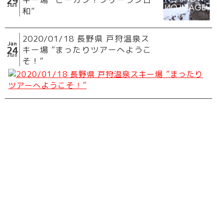
29
2020
和”
2020/01/18 長野県 戸狩温泉ス
Jan
24
キー場 ”まったりツアーへようこ
2020
そ！”